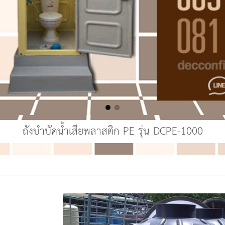
ถังบำบัดน้ำเสียพลาสติก PE รุ่น DCPE-1000