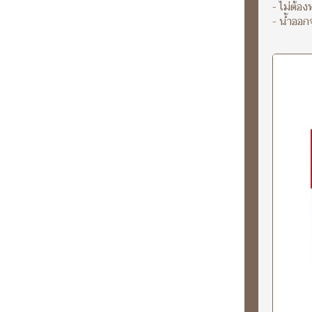
- ไม่ต้อ
- น้ำออก