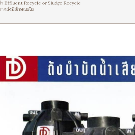
งทำ Effluent Recycle or Sludge Recycle
จากถังมีลักษณะใส