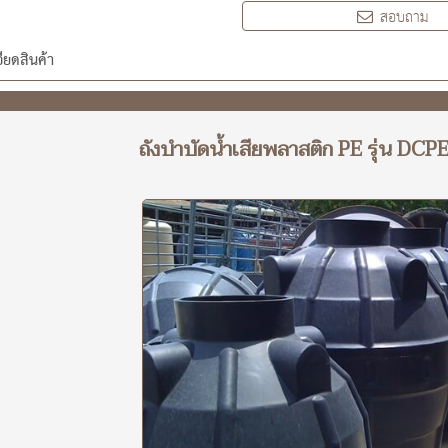
สอบถาม
ียดสินค้า
ถังบำบัดน้ำเสียพลาสติก PE รุ่น D