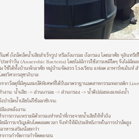
ภัณฑ์ ถังบัดบัดน้ำเสียสำเร็จรูป หรือถังเกรอะ ถังกรอง โดยอาศัย จุลินทรี
้ประจำวัน (Anaerobic Bacteria) โดยไม่มีการใช้สารเคมีใดๆ จึงไม่มีผ
วม ใช้ได้ทั้งบ้านพักอาศัย หมู่บ้านจัดสรร โรงเรียน แฟลต อาพาร์ทเม้นท์
ดยวิศวกรสุขาภิบาล
ลิตจากวัสดุที่มีคุณสมบัติพิเศษที่ได้รับมาตราฐานอตสาหกรรมพลาสติก 
ำงาน: น้ำเสีย -> ส่วนเกรอะ -> ส่วนกรอง -> น้ำดีปล่อยลงแหล่งน้ำ
ังบำบัดน้ำเสียไม่ใช้ออกซิเจน:
นเปลืองพลังงาน
งทำการกวนเพราะมีตัวกรองทำหน้าที่กระจายน้ำเสียให้ทั่วถึง
รียมีการเจริญเติบโตตลอดเวลา จึงทำให้มีประสิทธิภาพในการบำบัดสูง
รอาหารเสริมน้อยกว่า
หาการกำจัดการกำจัดตะกอน