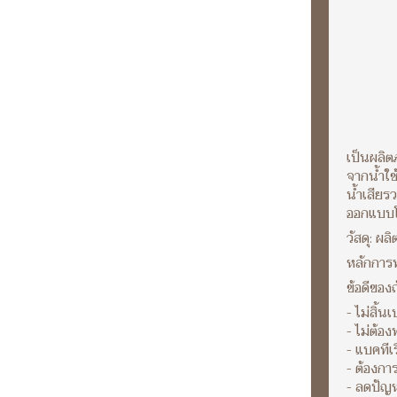
เป็นผลิต
จากน้ำใช
น้ำเสียร
ออกแบบโ
วัสดุ: ผ
หลักการท
ข้อดีของถ
- ไม่สิ้
- ไม่ต้อ
- แบคทีเ
- ต้องกา
- ลดปัญ