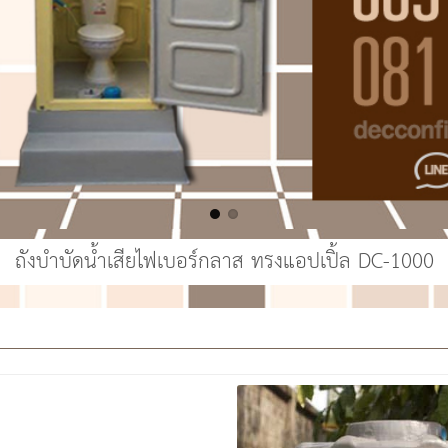
ถังบำบัดน้ำเสียไฟเบอร์กลาส ทรงแอปเปิ้ล DC-1000