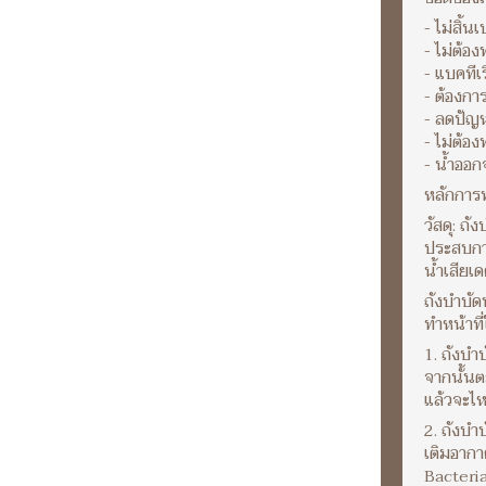
- ไม่สิ้
- ไม่ต้อ
- แบคทีเ
- ต้องกา
- ลดปัญ
- ไม่ต้อ
- น้ำออก
หลักการท
วัสดุ: ถ
ประสบการ
น้ำเสียเ
ถังบำบัด
ทำหน้าที
1. ถังบำ
จากนั้นต
แล้วจะไห
2. ถังบำ
เติมอากา
Bacteria 