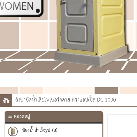
ถังบำบัดน้ำเสียไฟเบอร์กลาส ทรงแอปเปิ้ล DC-1000
หมวดหมู่
ห้องน้ำสำเร็จรูป (8)