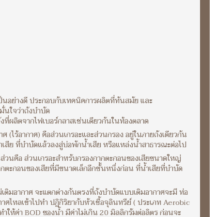
เป็นอย่างดี ประกอบกับเทคนิคการผลิตที่ทันสมัย และ
่นใจว่าถังบำบัด
ถังที่ผลิตจากไฟเบอร์กลาสเช่นเดียวกันในท้องตลาด
กาศ (ไร้อากาศ) คือส่วนเกรอะและส่วนกรอง อยู่ในภายถังเดียวกัน
ีย ที่บำบัดแล้วลงสู่บ่อพักน้ำเสีย หรือแหล่งน้ำสาธารณะต่อไป
็น 2 ส่วนคือ ส่วนเกรอะสำหรับกรองกากตะกอนของเสียขนาดใหญ่
ะกอนของเสียที่มีขนาดเล็กอีกชั้นหนึ่งก่อน ที่น้ำเสียที่บำบัด
่เติมอากาศ จะแตกต่างกันตรงที่ถังบำบัดแบบเติมอากาศจะมี ท่อ
กาศไหลเข้าไปทำ ปฏิกิริยากับหัวเชื้อจุลินทรีย์ ( ประเภท Aerobic
 ทำให้ค่า BOD ของน้ำ มีค่าไม่เกิน 20 มิลลิกรัมต่อลิตร ก่อนจะ