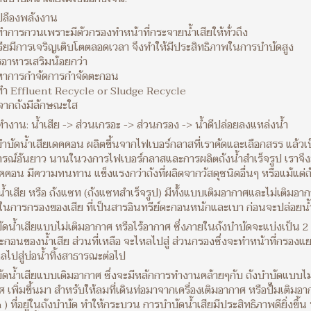
นเปลืองพลังงาน
งทำการกวนเพราะมีตัวกรองทำหน้าที่กระจายน้ำเสียให้ทั่วถึง
รียมีการเจริญเติบโตตลอดเวลา จึงทำให้มีประสิทธิภาพในการบำบัดสูง
รอาหารเสริมน้อยกว่า
หาการกำจัดการกำจัดตะกอน
งทำ Effluent Recycle or Sludge Recycle
จากถังมีลักษณะใส
ำงาน: น้ำเสีย -> ส่วนเกรอะ -> ส่วนกรอง -> น้ำดีปล่อยลงแหล่งน้ำ
ังบำบัดน้ำเสียเดคคอน ผลิตขึ้นจากไฟเบอร์กลาสที่เราคัดและเลือกสรร แล้ว
ณ์อันยาว นานในวงการไฟเบอร์กลาสและการผลิตถังน้ำสำเร็จรูป เราจึงมั
ดคคอน มีความทนทาน แข็งแรงกว่าถังที่ผลิตจากวัสดุชนิดอื่นๆ หรือแม้แต่
น้ำเสีย หรือ ถังแซท (ถังแซทสำเร็จรูป) มีทั้งแบบเติมอากาศและไม่เติมอา
่ในการกรองของเสีย ที่เป็นสารอินทรีย์ตะกอนหนักและเบา ก่อนจะปล่อยน้ำเส
บัดน้ำเสียแบบไม่เติมอากาศ หรือไร้อากาศ ซึ่งภายในถังบำบัดจะแบ่งเป
ะกอนของน้ำเสีย ส่วนที่เหลือ จะไหลไปสู่ ส่วนกรองซึ่งจะทำหน้าที่กรองแยกต
ลไปสู่บ่อน้ำทิ้งสาธารณะต่อไป
บัดน้ำเสียแบบเติมอากาศ ซึ่งจะมีหลักการทำงานคล้ายๆกับ ถังบำบัดแบบไม
ศ เพิ่มขึ้นมา สำหรับให้ลมที่เดินท่อมาจากเครื่องเติมอากาศ หรือปั๊มเติมอา
) ที่อยู่ในถังบำบัด ทำให้กระบวน การบำบัดน้ำเสียมีประสิทธิภาพดียิ่งขึ้น