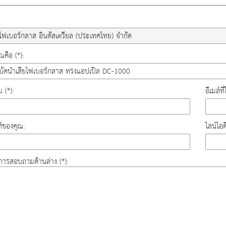
คือ (*):
ม (*):
อีเมล์ท
์ของคุณ:
ไลน์ไอ
องการสอบถามด้านล่าง (*):