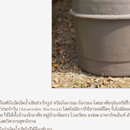
ภัณฑ์ถังบัดบัดน้ำเสียสำเร็จรูป หรือถังเกรอะ ถังกรอง โดยอาศัยจุลินทรีย
้ประจำวัน (Anaerobic Bacteria) โดยไม่มีการใช้สารเคมีใดๆ จึงไม่มีผ
วม ใช้ได้ทั้งบ้านพักอาศัย หมู่บ้านจัดสรร โรงเรียน แฟลต อาพาร์ทเม้นท์
ดยวิศวกรสุขาภิบาล
ังบำบัดน้ำเสียไม่ใช้อ๊อกซิเจน: