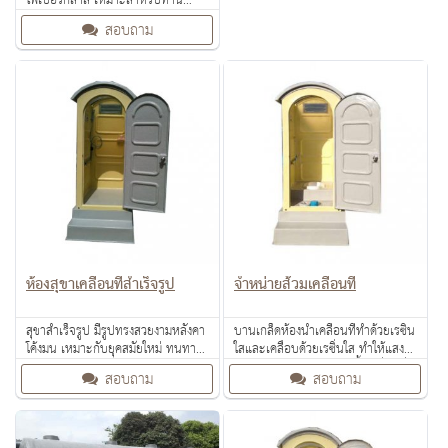
ไฟเบอร์กลาส เหมาะสำหรับท่าน
ต้องการนำไปวางให้ลูกค้าเช่าตาม
สอบถาม
สถานที่ต่างๆ
ห้องสุขาเคลื่อนที่สำเร็จรูป
จำหน่ายส้วมเคลื่อนที่
สุขาสำเร็จรูป มีรูปทรงสวยงามหลังคา
บานเกล็ดห้องน้ำเคลื่อนที่ทำด้วยเรซิ่น
โค้งมน เหมาะกับยุคสมัยใหม่ ทนทาน
ใสและเคลือบด้วยเรซิ่นใส ทำให้แสง
แดด ไม่เป็นสนิม สำหรับทุกงาน
ส่องสว่างเข้ามาในตัวห้องน้ำเคลื่อนที่
สอบถาม
สอบถาม
เทศกาล
ได้