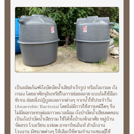
เป็นผลิตภัณฑ์ถังบัดบัดน้ำเสียสำเร็จรูป หรือถังเกรอะ ถัง
กรอง โดยอาศัยจุลินทรีย์ในการย่อยสลาย แบบไม่ใช้อ๊อก
ซิเจน ย่อยสิ่งปฏิกูลและกากต่างๆ จากน้ำใช้ประจำวัน
(Anaerobic Bacteria) โดยไม่มีการใช้สารเคมีใดๆ จึง
ไม่มีผลกระทบต่อสภาวะแวลล้อม ถังบำบัดน้ำเสียเดดคอน
เป็นถังบำบัดน้ำเสียรวม ใช้ได้ทั้งบ้านพักอาศัย หมู่บ้าน
จัดสรร โรงเรียน แฟลต อาพาร์ทเม้นท์ สำนักงาน
โรงงาน มีขนาดต่างๆ ให้เลือกใช้ตามจำนวนของผู้ใช้