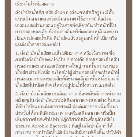
เดียวกันในท้องตลาด
ถังบำบัดน้ำเสีย หรือ ถังแซท (ถังแซทสำเร็จรูป) มีทั้ง
แบบเติมอากาศและไม่เติมอากาศ (ไร้อากาศ) คือส่วน
เกรอะและส่วนกรอง อยู่ในภายถังเดียวกัน ทำหน้าที่ใน
การกรองของเสีย ที่เป็นสารอินทรีย์ตะกอนหนักและเบา
ก่อนจะปล่อยน้ำเสีย ที่บำบัดแล้วลงสู่บ่อพักน้ำเสีย หรือ
แหล่งน้ำสาธารณะต่อไป
1. ถังบำบัดน้ำเสียแบบไม่เติมอากาศ หรือไร้อากาศ ซึ่ง
ภายในถังบำบัดจะแบ่งเป็น 2 ส่วนคือ ส่วนเกรอะสำหรับ
กรองกากตะกอนของเสียขนาดใหญ่ จากนั้นตะกอนของ
น้ำเสีย ส่วนที่เหลือ จะไหลไปสู่ ส่วนกรองซึ่งจะทำหน้าที่
กรองแยกตะกอนของเสียที่มีขนาดเล็กอีกชั้นหนึ่งก่อน ที่
น้ำเสียที่บำบัดแล้วจะไหลไปสู่บ่อน้ำทิ้งสาธารณะต่อไป
2. ถังบำบัดน้ำเสียแบบเติมอากาศ ซึ่งจะมีหลักการทำงาน
คล้ายๆกับ ถังบำบัดแบบไม่เติมอากาศ จะแตกต่างกันตรง
ที่ถังบำบัดแบบเติมอากาศจะมี ท่อเติมอากาศ เพิ่มขึ้นมา
สำหรับให้ลมที่เดินท่อมาจากเครื่องเติมอากาศ หรือปั๊ม
เติมอากาศไหลเข้าไปทำ ปฏิกิริยากับหัวเชื้อจุลินทรีย์ (
ประเภท Aerobic Bacteria ) ที่อยู่ในถังบำบัด ทำให้
กระบวน การบำบัดน้ำเสียมีประสิทธิภาพดียิ่งขึ้น ทำให้ค่า