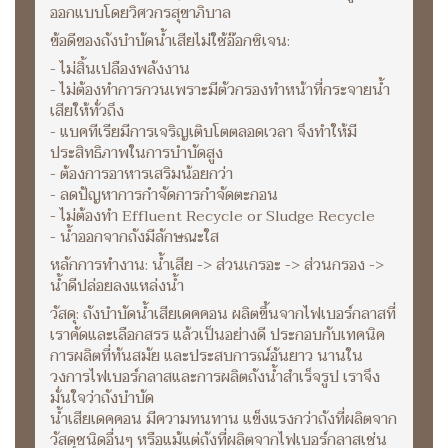
ออกแบบโดยวิศวกรสุขาภิบาล
ข้อดีของถังบำบัดน้ำเสียไม่ใช้อ๊อกซิเจน:
- ไม่สิ้นเปลืองพลังงาน
- ไม่ต้องทำการกวนเพราะมีตัวกรองทำหน้าที่กระจายน้ำ
เสียให้ทั่วถึง
- แบคทีเรียมีการเจริญเติบโตตลอดเวลา จึงทำให้มี
ประสิทธิภาพในการบำบัดสูง
- ต้องการอาหารเสริมน้อยกว่า
- ลดปัญหาการกำจัดการกำจัดตะกอน
- ไม่ต้องทำ Effluent Recycle or Sludge Recycle
- น้ำออกจากถังมีลักษณะใส
หลักการทำงาน: น้ำเสีย -> ส่วนเกรอะ -> ส่วนกรอง ->
น้ำดีปล่อยลงแหล่งน้ำ
วัสดุ: ถังบำบัดน้ำเสียเดคคอน ผลิตขึ้นจากไฟเบอร์กลาสที่
เราคัดและเลือกสรร แล้วเป็นอย่างดี ประกอบกับเทคนิค
การผลิตที่ทันสมัย และประสบการณ์อันยาว นานใน
วงการไฟเบอร์กลาสและการผลิตถังน้ำสำเร็จรูป เราจึง
มั่นใจว่าถังบำบัด
น้ำเสียเดคคอน มีความทนทาน แข็งแรงกว่าถังที่ผลิตจาก
วัสดุชนิดอื่นๆ หรือแม้แต่ถังที่ผลิตจากไฟเบอร์กลาสเช่น