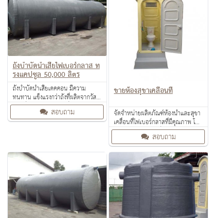
ถังบำบัดน้ำเสียไฟเบอร์กลาส ท
รงแคปซูล 50,000 ลิตร
ถังบำบัดน้ำเสียเดคคอน มีความ
ขายห้องสุขาเคลื่อนที่
ทนทาน แข็งแรงกว่าถังที่ผลิตจากวัสดุ
ชนิดอื่นๆ หรือแม้แต่ถังที่ผลิตจากไฟ
สอบถาม
จัดจำหน่ายผลิตภัณฑ์ห้องน้ำและสุขา
เบอร์กลาสเช่นเดียวกันในท้องตลาด
เคลื่อนที่ไฟเบอร์กลาสที่มีคุณภาพ โดย
มีโรงงานผลิตและผู้ที่มีความชำนาญ
สอบถาม