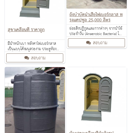
ถังบำบัดน้ำเสียไฟเบอร์กลาส ท
รงแคปซูล 25,000 ลิตร
ย่อยสิ่งปฏิกูลและกากต่างๆ จากน้ำใช้
สุขาเคลื่อนที่ ราคาถูก
ประจำวัน (Anaerobic Bacteria) โดย
ไม่มีการใช้สารเคมีใดๆ จึงไม่มีผลกระ
สอบถาม
มีน้ำหนักเบา หลังคาไฟเบอร์กลาส
ทบต่อสภาวะแวลล้อม
เป็นแบบโค้งมนสวยงาม ประตูห้องน้ำ
เคลื่อนที่เรียบทั้งด้านในและด้านนอก
สอบถาม