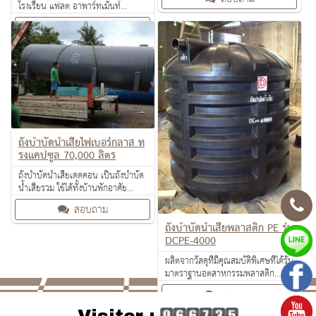
โรงเรียน แฟลต อาพาร์ทเม้นท์
สำนักงาน โรงงาน มีขนาดต่างๆ ให้
สอบถาม
เลือกใช้ตามจำนวนของผู้ใช้
ถังบำบัดน้ำเสียไฟเบอร์กลาส ท
รงแคปซูล 70,000 ลิตร
ถังบำบัดน้ำเสียเดดคอน เป็นถังบำบัด
น้ำเสียรวม ใช้ได้ทั้งบ้านพักอาศัย
หมู่บ้านจัดสรร โรงเรียน แฟลต อา
สอบถาม
พาร์ทเม้นท์ สำนักงาน โรงงาน
ถังบำบัดน้ำเสียพลาสติก PE รุ่น
DCPE-4000
ผลิตจากวัสดุที่มีคุณสมบัติพิเศษที่ได้รับ
มาตราฐานอตสาหกรรมพลาสติก
Linear low Density Poltethylene
สอบถาม
(LLDPE)