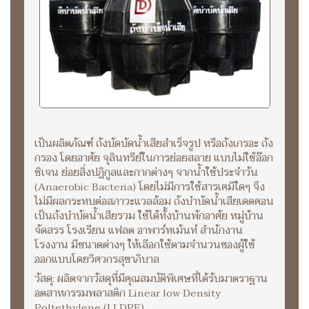
เป็นผลิตภัณฑ์ ถังบัดบัดน้ำเสียสำเร็จรูป หรือถังเกรอะ ถัง
กรอง โดยอาศัย จุลินทรีย์ในการย่อยสลาย แบบไม่ใช้อ๊อก
ซิเจน ย่อยสิ่งปฏิกูลและกากต่างๆ จากน้ำใช้ประจำวัน
(Anaerobic Bacteria) โดยไม่มีการใช้สารเคมีใดๆ จึง
ไม่มีผลกระทบต่อสภาวะแวลล้อม ถังบำบัดน้ำเสียเดดคอน
เป็นถังบำบัดน้ำเสียรวม ใช้ได้ทั้งบ้านพักอาศัย หมู่บ้าน
จัดสรร โรงเรียน แฟลต อาพาร์ทเม้นท์ สำนักงาน
โรงงาน มีขนาดต่างๆ ให้เลือกใช้ตามจำนวนของผู้ใช้
ออกแบบโดยวิศวกรสุขาภิบาล
วัสดุ: ผลิตจากวัสดุที่มีคุณสมบัติพิเศษที่ได้รับมาตราฐาน
อตสาหกรรมพลาสติก Linear low Density
Poltethylene (LLDPE)