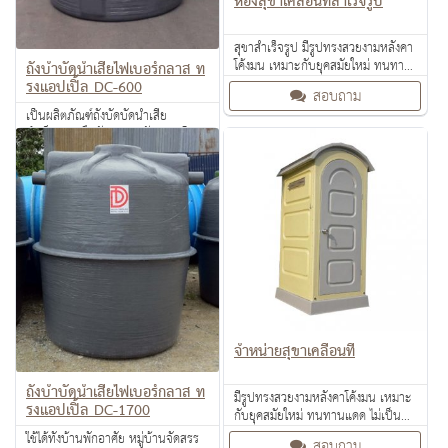
ห้องสุขาเคลื่อนที่สำเร็จรูป
สุขาสำเร็จรูป มีรูปทรงสวยงามหลังคา
โค้งมน เหมาะกับยุคสมัยใหม่ ทนทาน
ถังบำบัดน้ำเสียไฟเบอร์กลาส ท
แดด ไม่เป็นสนิม สำหรับทุกงาน
รงแอปเปิ้ล DC-600
สอบถาม
เทศกาล
เป็นผลิตภัณฑ์ถังบัดบัดน้ำเสีย
สำเร็จรูป หรือถังเกรอะ ถังกรอง โดย
อาศัยจุลินทรีย์ในการย่อยสลาย แบบ
สอบถาม
ไม่ใช้อ๊อกซิเจน
จำหน่ายสุขาเคลื่อนที่
ถังบำบัดน้ำเสียไฟเบอร์กลาส ท
มีรูปทรงสวยงามหลังคาโค้งมน เหมาะ
รงแอปเปิ้ล DC-1700
กับยุคสมัยใหม่ ทนทานแดด ไม่เป็น
สนิม สำหรับทุกงานเทศกาล
ใช้ได้ทั้งบ้านพักอาศัย หมู่บ้านจัดสรร
สอบถาม