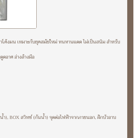
งคาโค้งมน เหมาะกับยุคสมัยใหม่ ทนทานแดด ไม่เป็นสนิม สำหรับ
ดูดอาศ อ่างล้างมือ
้ำ), BOX สวิทช์ (กันน้ำ) จุดต่อไฟฟ้าจากภายนอก, ฝักบัวอาบ