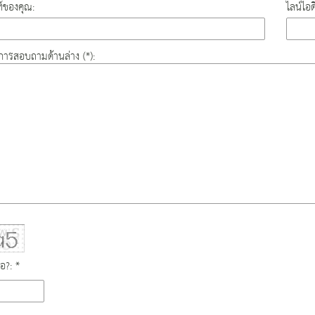
์ของคุณ:
ไลน์ไอ
องการสอบถามด้านล่าง (*):
ือ?: *