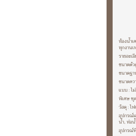
ห้องน้ำเ
ทุกงานเ
รายละเอี
ขนาดตัวต
ขนาดฐาน
ขนาดความ
แบบ : ไม่
พิเศษ ชุ
วัสดุ : 
อุปกรณ์ม
น้ำ, ท่อน
อุปกรณ์พิ